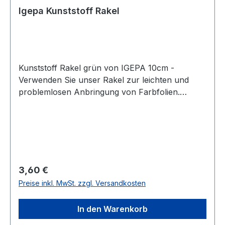
Igepa Kunststoff Rakel
Kunststoff Rakel grün von IGEPA 10cm -
Verwenden Sie unser Rakel zur leichten und
problemlosen Anbringung von Farbfolien.
Achtung! Dieser Rakel ist nur bedingt für
Sonnenschutzfolien geeignet! Wir empfehlen für
Sonnenschutzfolien den Bluemax Rakel.
Regulärer Preis:
3,60 €
Preise inkl. MwSt. zzgl. Versandkosten
In den Warenkorb