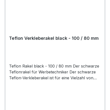
Teflon Verkleberakel black - 100 / 80 mm
Teflon Rakel black - 100 / 80 mm Der schwarze
Teflonrakel für Werbetechniker Der schwarze
Teflon-Verkleberakel ist für eine Vielzahl von
einfachen Anwendungen geeignet. Dieser
Standardrakel darf in keinem Werkzeugkoffer
fehlen. Hochwertiger Teflon Rakel mit flexiblen
Eigenschaften, weicher als der Teflon Rakel
Gold. Anwendung bei Carwrapping: Aufgrund