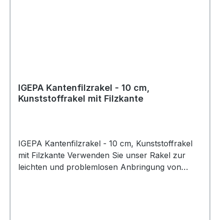
IGEPA Kantenfilzrakel - 10 cm,
Kunststoffrakel mit Filzkante
IGEPA Kantenfilzrakel - 10 cm, Kunststoffrakel
mit Filzkante Verwenden Sie unser Rakel zur
leichten und problemlosen Anbringung von
Farbfolien. Achtung! Dieser Rakel ist nur bedingt
für Sonnenschutzfolien geeignet! Wir empfehlen
für Sonnenschutzfolien den Bluemax Rakel.