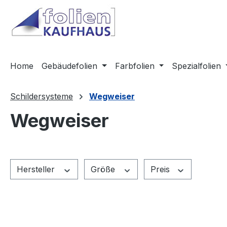
m Hauptinhalt springen
Zur Suche springen
Zur Hauptnavigation springen
Home
Gebäudefolien
Farbfolien
Spezialfolien
Schildersysteme
Wegweiser
Wegweiser
Hersteller
Größe
Preis