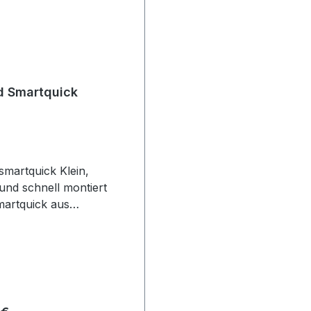
d Smartquick
smartquick Klein,
und schnell montiert
artquick aus
gem polycarbonat
 lässt sich einfach und
andmontieren. Ob mit
 und Dübel oder
ber auf glatten
n, der smartquick ist