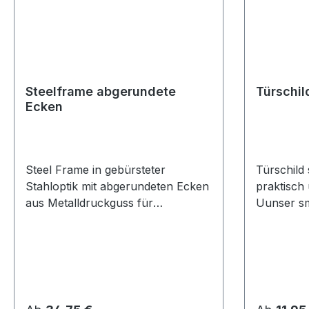
Steelframe abgerundete
Türschil
Ecken
Steel Frame in gebürsteter
Türschild 
Stahloptik mit abgerundeten Ecken
praktisch 
aus Metalldruckguss für
Uunser sm
Stoffbanner. Das Material in
hochwerti
Edelstahl-Optik ist unempfindlich
Spritzguss
für Fingerabdrücke. Wir
schnell w
bieten Ihnen Standardgrößen aber
Schraube
auch Maßanfertigungen an, fragen
Doppelkle
Sie uns, wir beraten Sie gerne.
Oberfläche