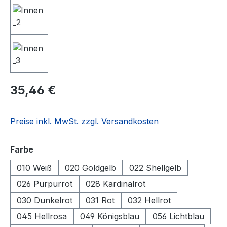
Regulärer Preis:
35,46 €
Preise inkl. MwSt. zzgl. Versandkosten
auswählen
Farbe
010 Weiß
020 Goldgelb
022 Shellgelb
026 Purpurrot
028 Kardinalrot
030 Dunkelrot
031 Rot
032 Hellrot
045 Hellrosa
049 Königsblau
056 Lichtblau