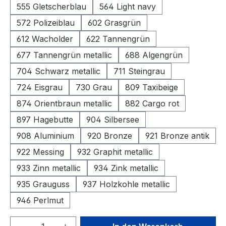
555 Gletscherblau
564 Light navy
572 Polizeiblau
602 Grasgrün
612 Wacholder
622 Tannengrün
677 Tannengrün metallic
688 Algengrün
704 Schwarz metallic
711 Steingrau
724 Eisgrau
730 Grau
809 Taxibeige
874 Orientbraun metallic
882 Cargo rot
897 Hagebutte
904 Silbersee
908 Aluminium
920 Bronze
921 Bronze antik
922 Messing
932 Graphit metallic
933 Zinn metallic
934 Zink metallic
935 Grauguss
937 Holzkohle metallic
946 Perlmut
Produkt Anzahl: Gib den gewünschten We