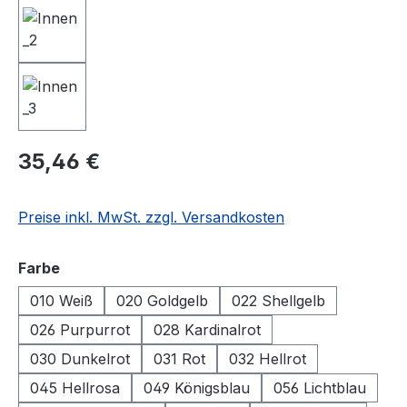
Regulärer Preis:
35,46 €
Preise inkl. MwSt. zzgl. Versandkosten
auswählen
Farbe
010 Weiß
020 Goldgelb
022 Shellgelb
026 Purpurrot
028 Kardinalrot
030 Dunkelrot
031 Rot
032 Hellrot
045 Hellrosa
049 Königsblau
056 Lichtblau