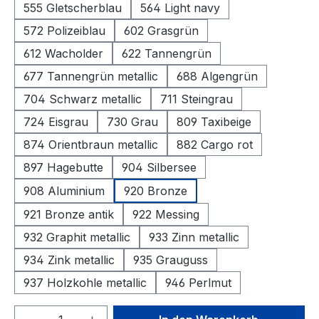
555 Gletscherblau
564 Light navy
572 Polizeiblau
602 Grasgrün
612 Wacholder
622 Tannengrün
677 Tannengrün metallic
688 Algengrün
704 Schwarz metallic
711 Steingrau
724 Eisgrau
730 Grau
809 Taxibeige
874 Orientbraun metallic
882 Cargo rot
897 Hagebutte
904 Silbersee
908 Aluminium
920 Bronze
921 Bronze antik
922 Messing
932 Graphit metallic
933 Zinn metallic
934 Zink metallic
935 Grauguss
937 Holzkohle metallic
946 Perlmut
Produkt Anzahl: Gib den gewünschten We