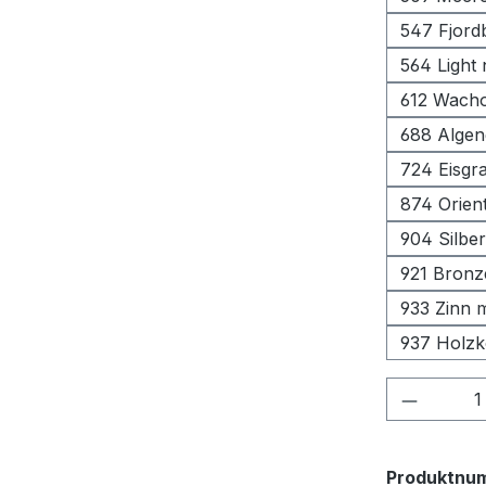
547 Fjord
564 Light
612 Wacho
688 Algen
724 Eisgr
874 Orient
904 Silbe
921 Bronz
933 Zinn m
937 Holzko
Produkt
Produktnu