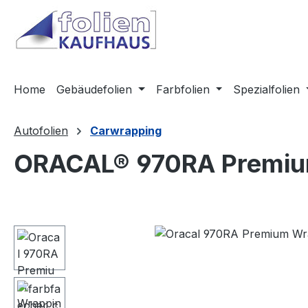
m Hauptinhalt springen
Zur Suche springen
Zur Hauptnavigation springen
Home
Gebäudefolien
Farbfolien
Spezialfolien
Autofolien
Carwrapping
ORACAL® 970RA Premium
Bildergalerie überspringen