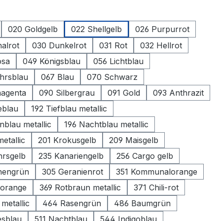
ählen
020 Goldgelb
022 Shellgelb
026 Purpurrot
alrot
030 Dunkelrot
031 Rot
032 Hellrot
osa
049 Königsblau
056 Lichtblau
hrsblau
067 Blau
070 Schwarz
magenta
090 Silbergrau
091 Gold
093 Anthrazit
eblau
192 Tiefblau metallic
nblau metallic
196 Nachtblau metallic
etallic
201 Krokusgelb
209 Maisgelb
hrsgelb
235 Kanariengelb
256 Cargo gelb
hengrün
305 Geranienrot
351 Kommunalorange
 orange
369 Rotbraun metallic
371 Chili-rot
 metallic
464 Rasengrün
486 Baumgrün
esblau
511 Nachtblau
544 Indigoblau