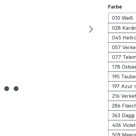
ausw
Farbe
010 Weiß
028 Kardin
045 Hellr
057 Verke
077 Tele
178 Ostse
195 Taube
197 Azur m
216 Verke
286 Flasc
363 Daggi
406 Violet
509 Meer