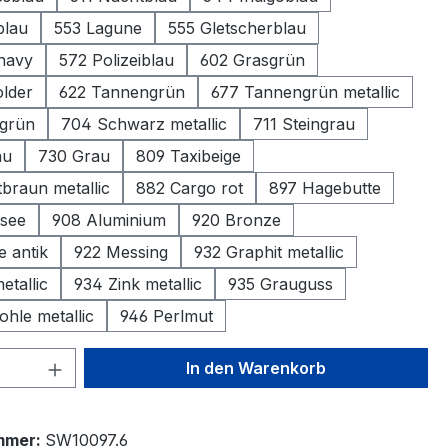
blau
553 Lagune
555 Gletscherblau
 navy
572 Polizeiblau
602 Grasgrün
lder
622 Tannengrün
677 Tannengrün metallic
grün
704 Schwarz metallic
711 Steingrau
au
730 Grau
809 Taxibeige
braun metallic
882 Cargo rot
897 Hagebutte
rsee
908 Aluminium
920 Bronze
e antik
922 Messing
932 Graphit metallic
etallic
934 Zink metallic
935 Grauguss
hle metallic
946 Perlmut
 Anzahl: Gib den gewünschten Wert ein 
In den Warenkorb
mmer:
SW10097.6