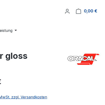
0,00 €
Ware
leistung
r gloss
eis:
€
. MwSt. zzgl. Versandkosten