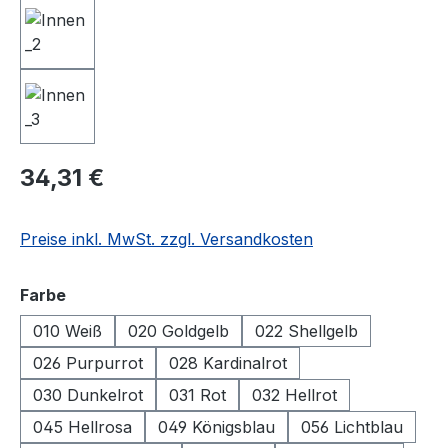
Regulärer Preis:
34,31 €
Preise inkl. MwSt. zzgl. Versandkosten
auswählen
Farbe
010 Weiß
020 Goldgelb
022 Shellgelb
026 Purpurrot
028 Kardinalrot
030 Dunkelrot
031 Rot
032 Hellrot
045 Hellrosa
049 Königsblau
056 Lichtblau