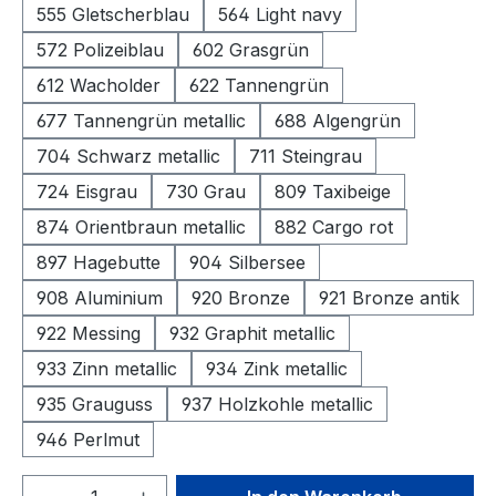
555 Gletscherblau
564 Light navy
572 Polizeiblau
602 Grasgrün
612 Wacholder
622 Tannengrün
677 Tannengrün metallic
688 Algengrün
704 Schwarz metallic
711 Steingrau
724 Eisgrau
730 Grau
809 Taxibeige
874 Orientbraun metallic
882 Cargo rot
897 Hagebutte
904 Silbersee
908 Aluminium
920 Bronze
921 Bronze antik
922 Messing
932 Graphit metallic
933 Zinn metallic
934 Zink metallic
935 Grauguss
937 Holzkohle metallic
946 Perlmut
Produkt Anzahl: Gib den gewünschten We