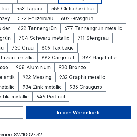
blau
553 Lagune
555 Gletscherblau
 navy
572 Polizeiblau
602 Grasgrün
lder
622 Tannengrün
677 Tannengrün metallic
grün
704 Schwarz metallic
711 Steingrau
au
730 Grau
809 Taxibeige
braun metallic
882 Cargo rot
897 Hagebutte
rsee
908 Aluminium
920 Bronze
e antik
922 Messing
932 Graphit metallic
etallic
934 Zink metallic
935 Grauguss
hle metallic
946 Perlmut
 Anzahl: Gib den gewünschten Wert ein 
In den Warenkorb
mmer:
SW10097.32