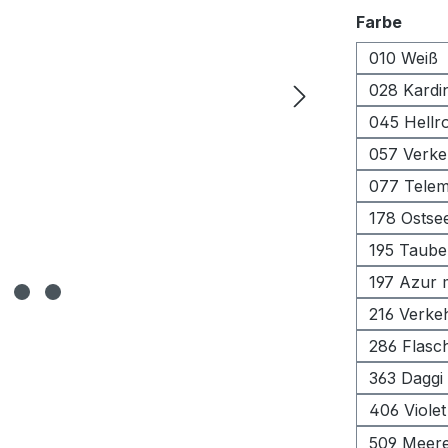
ausw
Farbe
010 Weiß
028 Kardin
045 Hellr
057 Verke
077 Tele
178 Ostse
195 Taube
197 Azur m
216 Verke
286 Flasc
363 Daggi
406 Violet
509 Meer