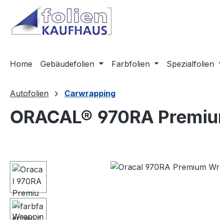
m Hauptinhalt springen
Zur Suche springen
Zur Hauptnavigation springen
Home
Gebäudefolien
Farbfolien
Spezialfolien
Autofolien
Carwrapping
ORACAL® 970RA Premium
Bildergalerie überspringen