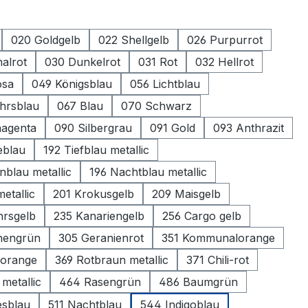
ählen
020 Goldgelb
022 Shellgelb
026 Purpurrot
alrot
030 Dunkelrot
031 Rot
032 Hellrot
osa
049 Königsblau
056 Lichtblau
hrsblau
067 Blau
070 Schwarz
magenta
090 Silbergrau
091 Gold
093 Anthrazit
eblau
192 Tiefblau metallic
nblau metallic
196 Nachtblau metallic
etallic
201 Krokusgelb
209 Maisgelb
hrsgelb
235 Kanariengelb
256 Cargo gelb
hengrün
305 Geranienrot
351 Kommunalorange
 orange
369 Rotbraun metallic
371 Chili-rot
 metallic
464 Rasengrün
486 Baumgrün
esblau
511 Nachtblau
544 Indigoblau