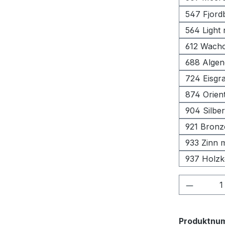
547 Fjord
564 Light
612 Wacho
688 Algen
724 Eisgr
874 Orient
904 Silbe
921 Bronz
933 Zinn m
937 Holzko
Produkt
Produktnu