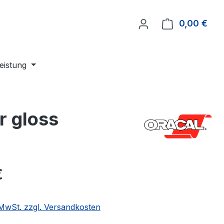
0,00 €
Ware
leistung
r gloss
eis:
€
. MwSt. zzgl. Versandkosten