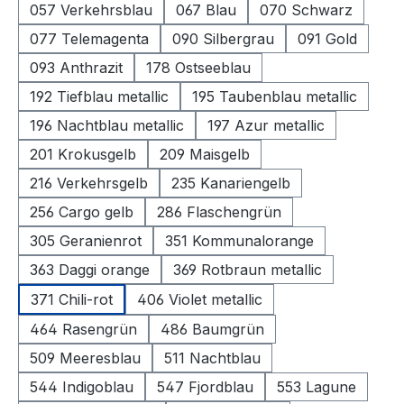
057 Verkehrsblau
067 Blau
070 Schwarz
077 Telemagenta
090 Silbergrau
091 Gold
093 Anthrazit
178 Ostseeblau
192 Tiefblau metallic
195 Taubenblau metallic
196 Nachtblau metallic
197 Azur metallic
201 Krokusgelb
209 Maisgelb
216 Verkehrsgelb
235 Kanariengelb
256 Cargo gelb
286 Flaschengrün
305 Geranienrot
351 Kommunalorange
363 Daggi orange
369 Rotbraun metallic
371 Chili-rot
406 Violet metallic
464 Rasengrün
486 Baumgrün
509 Meeresblau
511 Nachtblau
544 Indigoblau
547 Fjordblau
553 Lagune