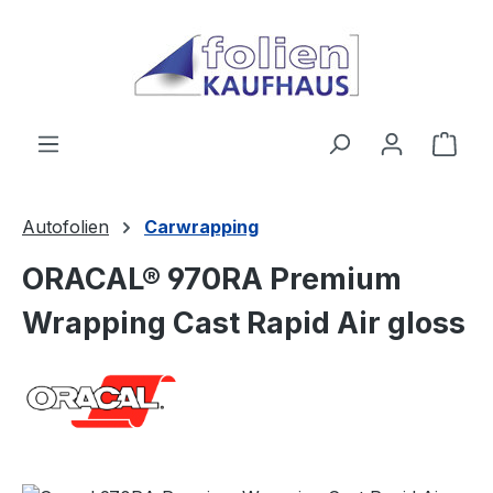
Zum Hauptinhalt springen
Ware
Autofolien
Carwrapping
ORACAL® 970RA Premium
Wrapping Cast Rapid Air gloss