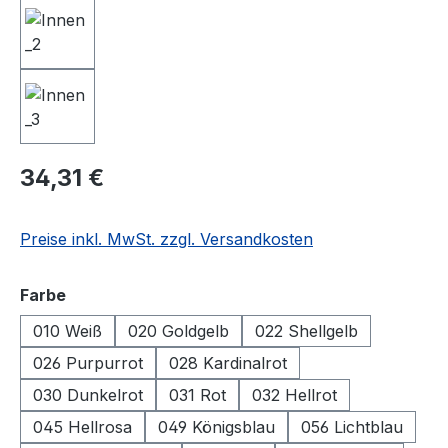
Regulärer Preis:
34,31 €
Preise inkl. MwSt. zzgl. Versandkosten
auswählen
Farbe
010 Weiß
020 Goldgelb
022 Shellgelb
026 Purpurrot
028 Kardinalrot
030 Dunkelrot
031 Rot
032 Hellrot
045 Hellrosa
049 Königsblau
056 Lichtblau