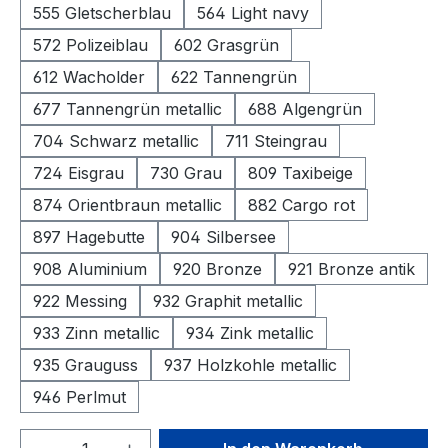
555 Gletscherblau
564 Light navy
572 Polizeiblau
602 Grasgrün
612 Wacholder
622 Tannengrün
677 Tannengrün metallic
688 Algengrün
704 Schwarz metallic
711 Steingrau
724 Eisgrau
730 Grau
809 Taxibeige
874 Orientbraun metallic
882 Cargo rot
897 Hagebutte
904 Silbersee
908 Aluminium
920 Bronze
921 Bronze antik
922 Messing
932 Graphit metallic
933 Zinn metallic
934 Zink metallic
935 Grauguss
937 Holzkohle metallic
946 Perlmut
Produkt Anzahl: Gib den gewünschten We