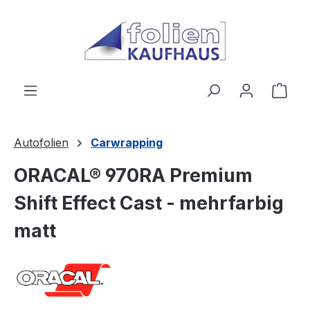
Zum Hauptinhalt springen
Ware
Autofolien
Carwrapping
ORACAL® 970RA Premium
Shift Effect Cast - mehrfarbig
matt