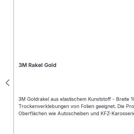
3M Rakel Gold
3M Goldrakel aus elastischem Kunststoff - Breite 10cm Der wohl bekannteste Rakel in der Werbetechnik-Welt. Dieser Rakel ist bestens f
Trockenverklebungen von Folien geeignet. Die Profirakel von 3M aus Kunststoff liegen gut in der Hand und liefern optimale Ergebnisse auf leicht gebogenen