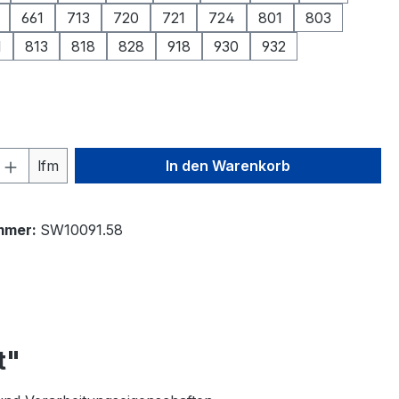
661
713
720
721
724
801
803
1
813
818
828
918
930
932
ählen
 Anzahl: Gib den gewünschten Wert ein 
lfm
In den Warenkorb
mmer:
SW10091.58
t"