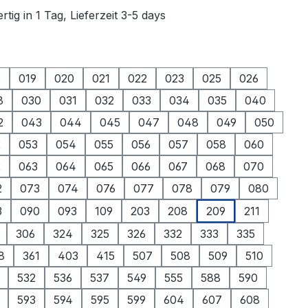
tig in 1 Tag, Lieferzeit 3-5 days
ählen
8
019
020
021
022
023
025
026
8
030
031
032
033
034
035
040
2
043
044
045
047
048
049
050
2
053
054
055
056
057
058
060
2
063
064
065
066
067
068
070
2
073
074
076
077
078
079
080
3
090
093
109
203
208
209
211
306
324
325
326
332
333
335
8
361
403
415
507
508
509
510
532
536
537
549
555
588
590
593
594
595
599
604
607
608