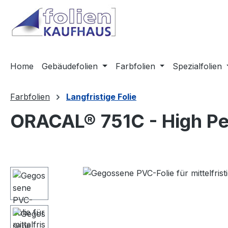
m Hauptinhalt springen
Zur Suche springen
Zur Hauptnavigation springen
Home
Gebäudefolien
Farbfolien
Spezialfolien
Farbfolien
Langfristige Folie
ORACAL® 751C - High P
Bildergalerie überspringen