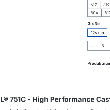
617
619
804
81
ausw
Größe
126 cm
Produkt
Produktnu
® 751C - High Performance Cas