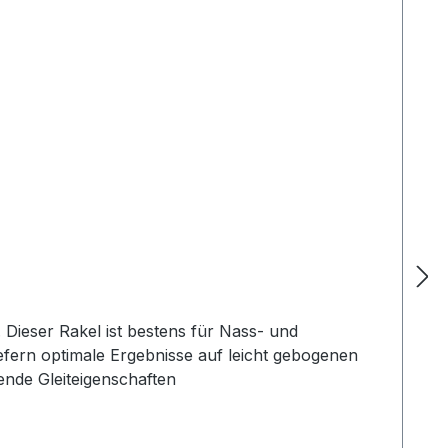
Oberflächen wie Autoscheiben und KFZ-Karosserien. Eigenschaften: stabil hitzebeständig elastisch hervorragende Gleiteigenschaften