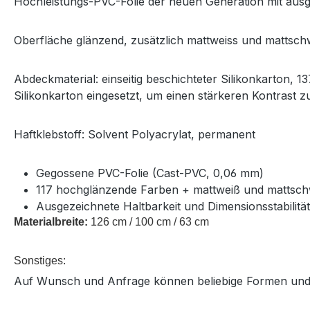
Hochleistungs-PVC-Folie der neuen Generation mit ausg
Oberfläche glänzend, zusätzlich mattweiss und mattsch
Abdeckmaterial: einseitig beschichteter Silikonkarton, 13
Silikonkarton eingesetzt, um einen stärkeren Kontrast zu
Haftklebstoff: Solvent Polyacrylat, permanent
Gegossene PVC-Folie (Cast-PVC, 0,06 mm)
117 hochglänzende Farben + mattweiß und mattsc
Ausgezeichnete Haltbarkeit und Dimensionsstabilitä
Materialbreite:
Langfristige Haltbarkeit im Außenbereich:
126 cm / 100 cm / 63 cm
8 Jahre (schwarz / weiß)
7 Jahre (transparent / farbig)
Sonstiges:
5 Jahre (metallic)
Auf Wunsch und Anfrage können beliebige Formen und
3 Jahre (gold L, brilliantblau L)
Solvent Polyacrylat, permanent haftend