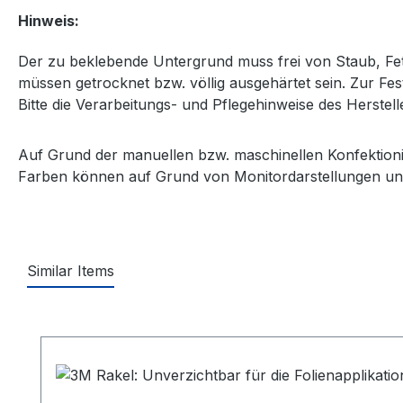
Zertifikat: ABG (StVZO § 22a)
Hinweis:
Für die hochwertige Fahrzeug- und Verkehrsmittel
751C:
DIN EN 13501-1
Der zu beklebende Untergrund muss frei von Staub, Fett
müssen getrocknet bzw. völlig ausgehärtet sein. Zur Fe
Bitte die Verarbeitungs- und Pflegehinweise des Herstel
Auf Grund der manuellen bzw. maschinellen Konfektion
Farben können auf Grund von Monitordarstellungen un
Similar Items
Produktgalerie überspringen