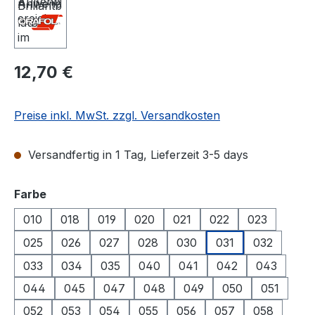
Regulärer Preis:
12,70 €
Preise inkl. MwSt. zzgl. Versandkosten
Versandfertig in 1 Tag, Lieferzeit 3-5 days
auswählen
Farbe
010
018
019
020
021
022
023
025
026
027
028
030
031
032
033
034
035
040
041
042
043
044
045
047
048
049
050
051
052
053
054
055
056
057
058