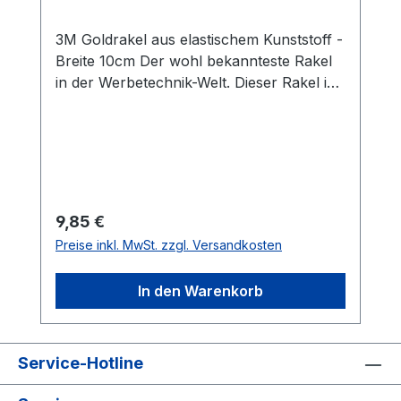
3M Goldrakel aus elastischem Kunststoff -
Breite 10cm Der wohl bekannteste Rakel
in der Werbetechnik-Welt. Dieser Rakel ist
bestens für Nass- und
Trockenverklebungen von Folien
geeignet. Die Profirakel von 3M aus
Kunststoff liegen gut in der Hand und
liefern optimale Ergebnisse auf leicht
gebogenen Oberflächen wie
Regulärer Preis:
9,85 €
Autoscheiben und KFZ-Karosserien.
Preise inkl. MwSt. zzgl. Versandkosten
Eigenschaften: stabil hitzebeständig
elastisch hervorragende
In den Warenkorb
Gleiteigenschaften
Service-Hotline