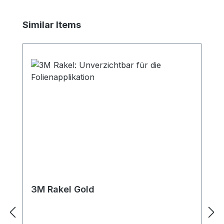
Produktgalerie überspringen
Similar Items
3M Rakel Gold