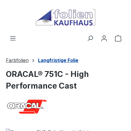
Zum Hauptinhalt springen
Ware
Farbfolien
Langfristige Folie
ORACAL® 751C - High
Performance Cast