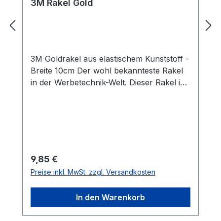
3M Rakel Gold
3M Goldrakel aus elastischem Kunststoff -
Breite 10cm Der wohl bekannteste Rakel
in der Werbetechnik-Welt. Dieser Rakel ist
bestens für Nass- und
Trockenverklebungen von Folien
geeignet. Die Profirakel von 3M aus
Kunststoff liegen gut in der Hand und
liefern optimale Ergebnisse auf leicht
gebogenen Oberflächen wie
Regulärer Preis:
9,85 €
Autoscheiben und KFZ-Karosserien.
Preise inkl. MwSt. zzgl. Versandkosten
Eigenschaften: stabil hitzebeständig
elastisch hervorragende
In den Warenkorb
Gleiteigenschaften