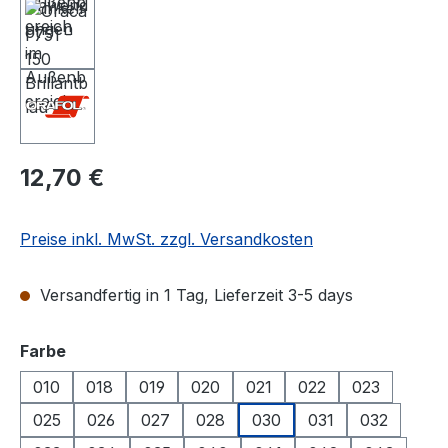
Regulärer Preis:
12,70 €
Preise inkl. MwSt. zzgl. Versandkosten
Versandfertig in 1 Tag, Lieferzeit 3-5 days
auswählen
Farbe
010
018
019
020
021
022
023
025
026
027
028
030
031
032