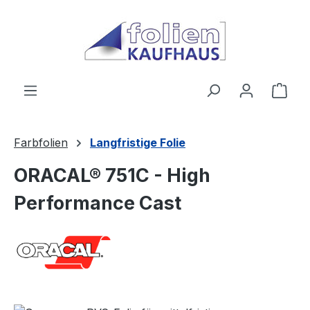
Zum Hauptinhalt springen
Ware
Farbfolien
Langfristige Folie
ORACAL® 751C - High
Performance Cast