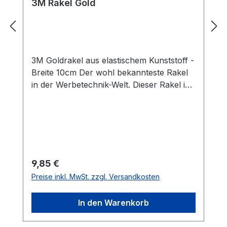
3M Rakel Gold
3M Goldrakel aus elastischem Kunststoff -
Breite 10cm Der wohl bekannteste Rakel
in der Werbetechnik-Welt. Dieser Rakel ist
bestens für Nass- und
Trockenverklebungen von Folien
geeignet. Die Profirakel von 3M aus
Kunststoff liegen gut in der Hand und
liefern optimale Ergebnisse auf leicht
gebogenen Oberflächen wie
Regulärer Preis:
9,85 €
Autoscheiben und KFZ-Karosserien.
Preise inkl. MwSt. zzgl. Versandkosten
Eigenschaften: stabil hitzebeständig
elastisch hervorragende
In den Warenkorb
Gleiteigenschaften