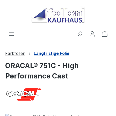
Zum Hauptinhalt springen
Ware
Farbfolien
Langfristige Folie
ORACAL® 751C - High
Performance Cast