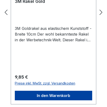
3M Rakel Gold
3M Goldrakel aus elastischem Kunststoff -
Breite 10cm Der wohl bekannteste Rakel
in der Werbetechnik-Welt. Dieser Rakel ist
bestens für Nass- und
Trockenverklebungen von Folien
geeignet. Die Profirakel von 3M aus
Kunststoff liegen gut in der Hand und
liefern optimale Ergebnisse auf leicht
gebogenen Oberflächen wie
Regulärer Preis:
9,85 €
Autoscheiben und KFZ-Karosserien.
Preise inkl. MwSt. zzgl. Versandkosten
Eigenschaften: stabil hitzebeständig
elastisch hervorragende
In den Warenkorb
Gleiteigenschaften