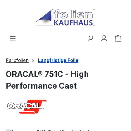
Zum Hauptinhalt springen
Ware
Farbfolien
Langfristige Folie
ORACAL® 751C - High
Performance Cast