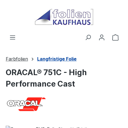
Zum Hauptinhalt springen
Ware
Farbfolien
Langfristige Folie
ORACAL® 751C - High
Performance Cast