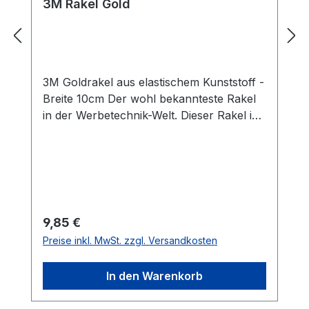
3M Rakel Gold
3M Goldrakel aus elastischem Kunststoff -
Breite 10cm Der wohl bekannteste Rakel
in der Werbetechnik-Welt. Dieser Rakel ist
bestens für Nass- und
Trockenverklebungen von Folien
geeignet. Die Profirakel von 3M aus
Kunststoff liegen gut in der Hand und
liefern optimale Ergebnisse auf leicht
gebogenen Oberflächen wie
Regulärer Preis:
9,85 €
Autoscheiben und KFZ-Karosserien.
Preise inkl. MwSt. zzgl. Versandkosten
Eigenschaften: stabil hitzebeständig
elastisch hervorragende
In den Warenkorb
Gleiteigenschaften