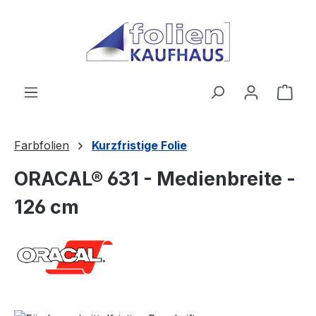
Zum Hauptinhalt springen
Ware
Farbfolien
Kurzfristige Folie
ORACAL® 631 - Medienbreite -
126 cm