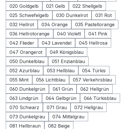
020 Goldgelb
021 Gelb
022 Shellgelb
025 Schwefelgelb
030 Dunkelrot
031 Rot
032 Hellrot
034 Orange
035 Pastellorange
036 Hellrotorange
040 Violett
041 Pink
042 Flieder
043 Lavendel
045 Hellrosa
047 Orangerot
049 Königsblau
050 Dunkelblau
051 Enzianblau
052 Azurblau
053 Hellblau
054 Türkis
055 Mint
056 Lichtblau
057 Verkehrsblau
060 Dunkelgrün
061 Grün
062 Hellgrün
063 Lindgrün
064 Gelbgrün
066 Türkisblau
070 Schwarz
071 Grau
072 Hellgrau
073 Dunkelgrau
074 Mittelgrau
081 Hellbraun
082 Beige