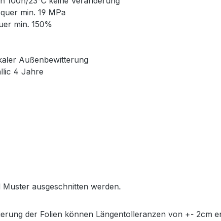
ch 100h/23°C keine Veränderung
, quer min. 19 MPa
uer min. 150%
tikaler Außenbewitterung
llic 4 Jahre
 Muster ausgeschnitten werden.
ierung der Folien können Längentolleranzen von +- 2cm e