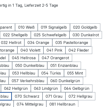
tig in 1 Tag, Lieferzeit 2-5 Tage
ählen
parent
010 Weiß
019 Signalgelb
020 Goldgelb
022 Shellgelb
025 Schwefelgelb
030 Dunkelrot
032 Hellrot
034 Orange
035 Pastellorange
otorange
040 Violett
041 Pink
042 Flieder
del
045 Hellrosa
047 Orangerot
sblau
050 Dunkelblau
051 Enzianblau
lau
053 Hellblau
054 Türkis
055 Mint
lau
057 Verkehrsblau
060 Dunkelgrün
062 Hellgrün
063 Lindgrün
064 Gelbgrün
sblau
070 Schwarz
071 Grau
072 Hellgrau
elgrau
074 Mittelgrau
081 Hellbraun