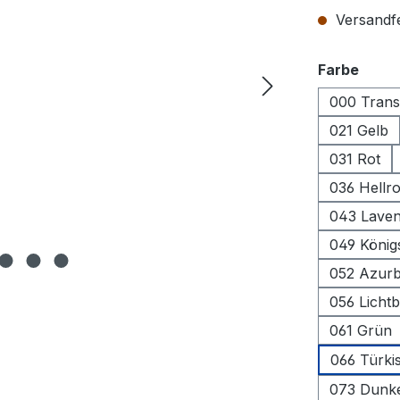
Versandfer
ausw
Farbe
000 Trans
021 Gelb
031 Rot
036 Hellr
043 Laven
049 König
052 Azurb
056 Lichtb
061 Grün
066 Türki
073 Dunk