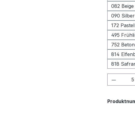
082 Beige
090 Silbe
172 Pastel
495 Frühl
752 Beton
814 Elfen
818 Safra
Produkt
Produktnu