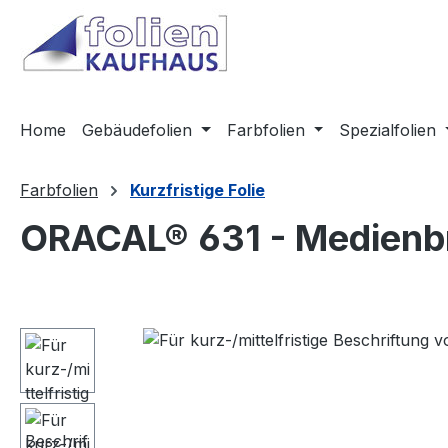
m Hauptinhalt springen
Zur Suche springen
Zur Hauptnavigation springen
Home
Gebäudefolien
Farbfolien
Spezialfolien
Farbfolien
Kurzfristige Folie
ORACAL® 631 - Medienbr
Bildergalerie überspringen