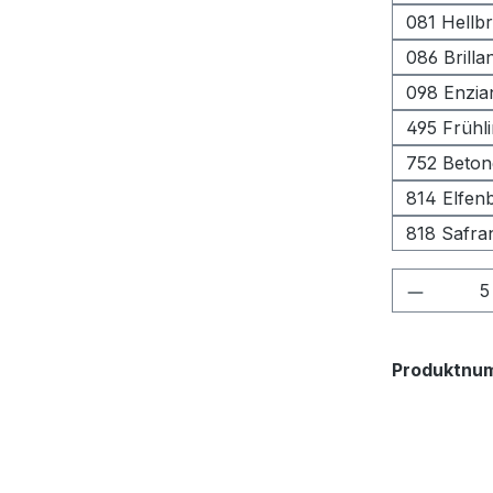
081 Hellb
086 Brilla
098 Enzia
495 Frühl
752 Beton
814 Elfen
818 Safra
Produkt
Produktnu