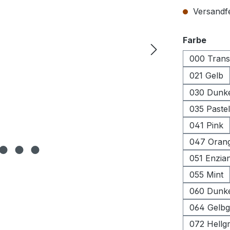
Versandfer
ausw
Farbe
000 Trans
021 Gelb
030 Dunke
035 Paste
041 Pink
047 Orang
051 Enzia
055 Mint
060 Dunk
064 Gelb
072 Hellg