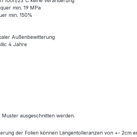
ch 100h/23°C keine Veränderung
, quer min. 19 MPa
uer min. 150%
tikaler Außenbewitterung
llic 4 Jahre
 Muster ausgeschnitten werden.
ierung der Folien können Längentolleranzen von +- 2cm e