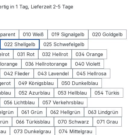
tig in 1 Tag, Lieferzeit 2-5 Tage
ählen
parent
010 Weiß
019 Signalgelb
020 Goldgelb
022 Shellgelb
025 Schwefelgelb
lrot
031 Rot
032 Hellrot
034 Orange
llorange
036 Hellrotorange
040 Violett
042 Flieder
043 Lavendel
045 Hellrosa
erot
049 Königsblau
050 Dunkelblau
nblau
052 Azurblau
053 Hellblau
054 Türkis
056 Lichtblau
057 Verkehrsblau
elgrün
061 Grün
062 Hellgrün
063 Lindgrün
grün
066 Türkisblau
070 Schwarz
071 Grau
rau
073 Dunkelgrau
074 Mittelgrau