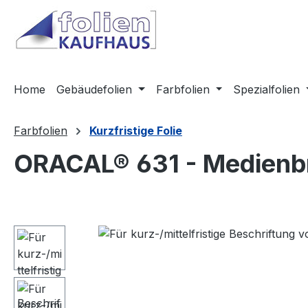
m Hauptinhalt springen
Zur Suche springen
Zur Hauptnavigation springen
Home
Gebäudefolien
Farbfolien
Spezialfolien
Farbfolien
Kurzfristige Folie
ORACAL® 631 - Medienbr
Bildergalerie überspringen