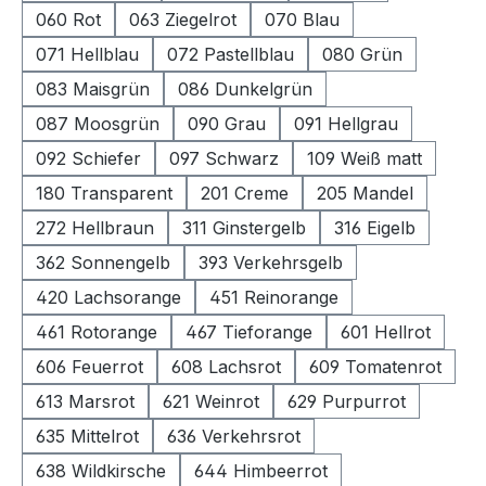
060 Rot
063 Ziegelrot
070 Blau
071 Hellblau
072 Pastellblau
080 Grün
083 Maisgrün
086 Dunkelgrün
087 Moosgrün
090 Grau
091 Hellgrau
092 Schiefer
097 Schwarz
109 Weiß matt
180 Transparent
201 Creme
205 Mandel
272 Hellbraun
311 Ginstergelb
316 Eigelb
362 Sonnengelb
393 Verkehrsgelb
420 Lachsorange
451 Reinorange
461 Rotorange
467 Tieforange
601 Hellrot
606 Feuerrot
608 Lachsrot
609 Tomatenrot
613 Marsrot
621 Weinrot
629 Purpurrot
635 Mittelrot
636 Verkehrsrot
638 Wildkirsche
644 Himbeerrot