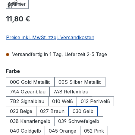
Regulärer Preis:
11,80 €
Preise inkl. MwSt. zzgl. Versandkosten
Versandfertig in 1 Tag, Lieferzeit 2-5 Tage
auswählen
Farbe
00G Gold Metallic
00S Silber Metallic
7A4 Ozeanblau
7A8 Reflexblau
7B2 Signalblau
010 Weiß
012 Perlweiß
023 Beige
027 Braun
030 Gelb
038 Kanariengelb
039 Schwefelgelb
040 Goldgelb
045 Orange
052 Pink