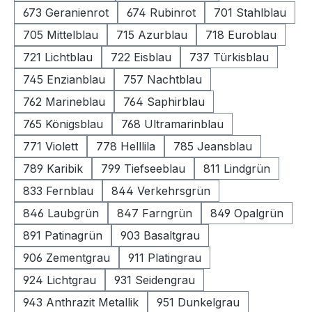
673 Geranienrot
674 Rubinrot
701 Stahlblau
705 Mittelblau
715 Azurblau
718 Euroblau
721 Lichtblau
722 Eisblau
737 Türkisblau
745 Enzianblau
757 Nachtblau
762 Marineblau
764 Saphirblau
765 Königsblau
768 Ultramarinblau
771 Violett
778 Helllila
785 Jeansblau
789 Karibik
799 Tiefseeblau
811 Lindgrün
833 Fernblau
844 Verkehrsgrün
846 Laubgrün
847 Farngrün
849 Opalgrün
891 Patinagrün
903 Basaltgrau
906 Zementgrau
911 Platingrau
924 Lichtgrau
931 Seidengrau
943 Anthrazit Metallik
951 Dunkelgrau