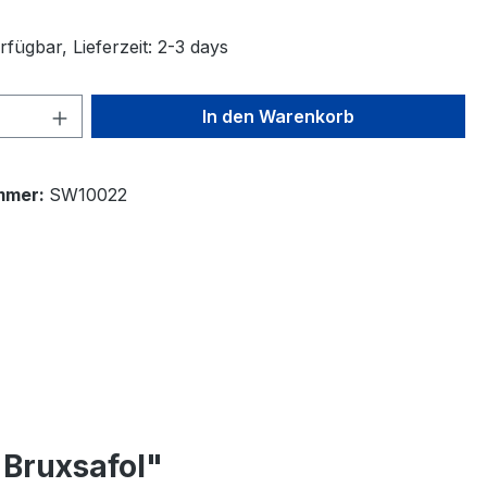
fügbar, Lieferzeit: 2-3 days
 Anzahl: Gib den gewünschten Wert ein 
In den Warenkorb
mmer:
SW10022
 Bruxsafol"