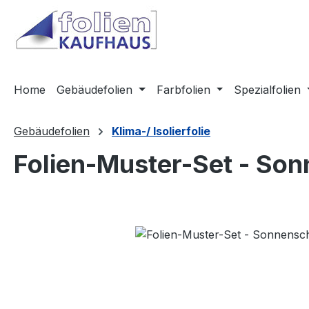
m Hauptinhalt springen
Zur Suche springen
Zur Hauptnavigation springen
Home
Gebäudefolien
Farbfolien
Spezialfolien
Gebäudefolien
Klima-/ Isolierfolie
Folien-Muster-Set - Son
Bildergalerie überspringen