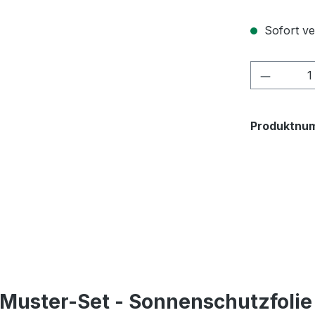
Sofort ver
Produkt
Produktnu
Muster-Set - Sonnenschutzfolie